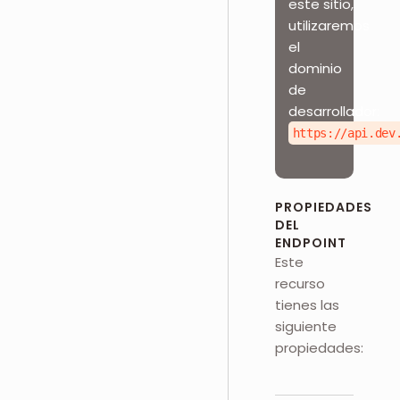
este sitio,
utilizaremos
el
dominio
de
desarrollador:
https://api.dev
PROPIEDADES
DEL
ENDPOINT
Este
recurso
tienes las
siguiente
propiedades: