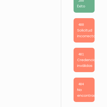
200
Éxito
400
Solicitud
incorrecta
401
Credenciales
inválidas
404
No
encontrado