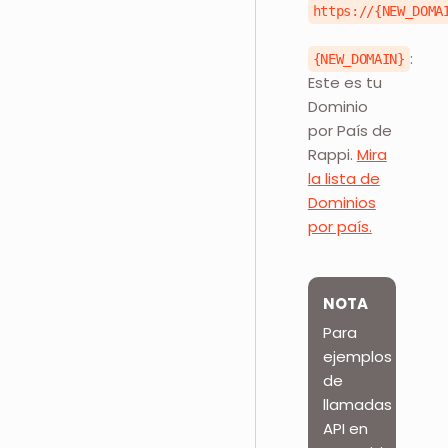
https://{NEW_DOMA
:
{NEW_DOMAIN}
Este es tu
Dominio
por País de
Rappi.
Mira
la lista de
Dominios
por país.
NOTA
Para
ejemplos
de
llamadas
API en