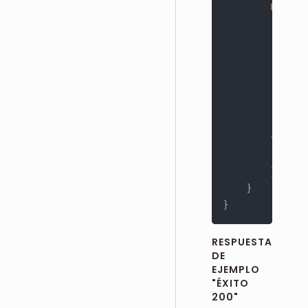
Reques
try
(
R
Sy
}
}
}
RESPUESTA
DE
EJEMPLO
"ÉXITO
200"