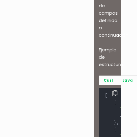
de
campos
definida
a
continuación.
Ejemplo
de
estructura:
Curl
Java
[
{
"id"
:
..
}
{
"id"
: