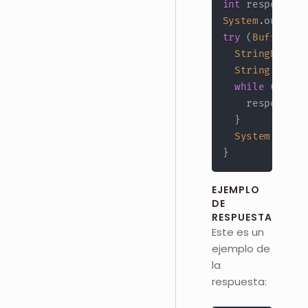
int
 responseCo
System
.
out
.
pri
try
(
BufferedR
StringBuilde
String
 respo
while
(
(
resp
    response
.
a
}
System
.
out
.
p
}
EJEMPLO
DE
RESPUESTA
Este es un
ejemplo de
la
respuesta: