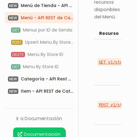
recursos
Menú de Tienda - API REST de Catálogo
NEW
disponibles
del Menú:
Menú - API REST de Catálogo
NEW
Menus por ID de tienda
GET
Recurso
Upsert Menu By Store ID
POST
Menu By Store ID
DELETE
GET v1/stores/{s
Menu By Store ID
GET
Categoría - API Rest de Catálogo
NEW
Item - API REST de Catálogo
NEW
POST v1/stores/{
Ir a Documentación
Documentación