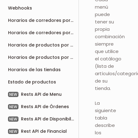
menú
Webhooks
puede
Horarios de corredores por tienda
tener su
propia
Horarios de corredores por integración
combinación
siempre
Horarios de productos por ID
que utilice
Horarios de productos por SKU
el catálogo
(lista de
Horarios de las tiendas
artículos/categorí
de su
Estado de productos
tienda.
Rests API de Menu
NEW
La
Rests API de Órdenes
NEW
siguiente
tabla
Rests API de Disponibilidad
NEW
describe
Rest API de Financial
NEW
los