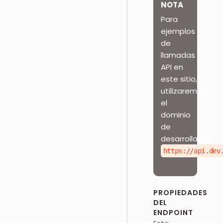
NOTA
Para
ejemplos
de
llamadas
API en
este sitio,
utilizaremos
el
dominio
de
desarrollador:
https://api.dev
PROPIEDADES
DEL
ENDPOINT