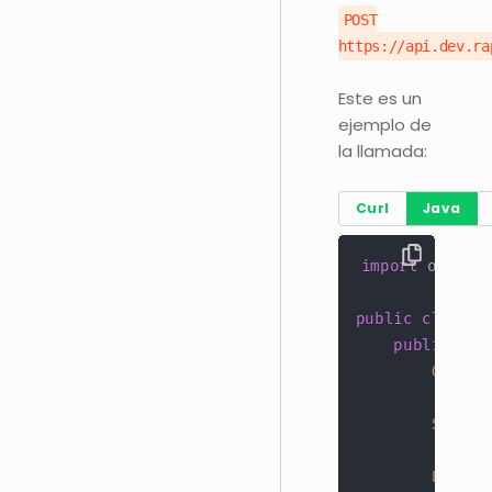
POST
https://api.dev.ra
Este es un
ejemplo de
la llamada:
Curl
Java
import
okhttp
public
class
M
public
sta
OkHttp
String
Reques