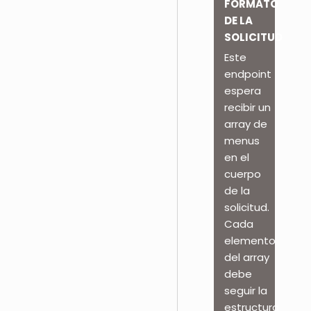
FORMATO
DE LA
SOLICITUD
Este
endpoint
espera
recibir un
array de
menus
en el
cuerpo
de la
solicitud.
Cada
elemento
del array
debe
seguir la
estructura