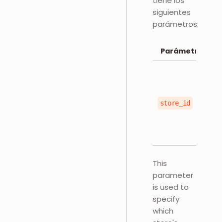
tiene los
siguientes
parámetros:
Parámetro
u
store_id
This
parameter
is used to
specify
which