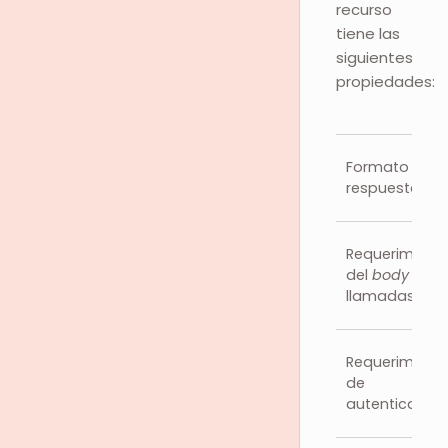
recurso
tiene las
siguientes
propiedades:
Formato de
respuesta
Requerimient
del
body
para
llamadas
Requerimient
de
autenticación