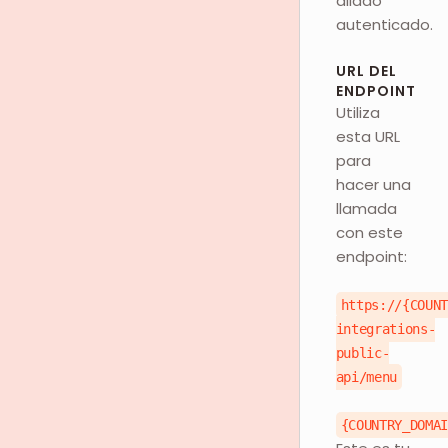
aliado
autenticado.
URL DEL
ENDPOINT
Utiliza
esta URL
para
hacer una
llamada
con este
endpoint:
https://{COUN
integrations-
public-
api/menu
{COUNTRY_DOMA