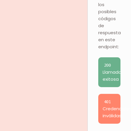
los
posibles
códigos
de
respuesta
en este
endpoint:
200
Llamada
exitosa
401
Credenciale
inválidas