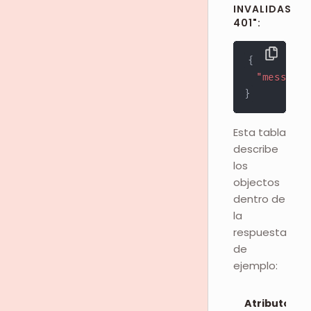
INVALIDAS
401":
{
"message"
}
Esta tabla
describe
los
objectos
dentro de
la
respuesta
de
ejemplo:
Atributos