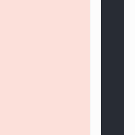
}
]
,