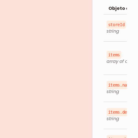
Objeto en l
storeId
string
items
array of objec
items.name
string
items.descri
string