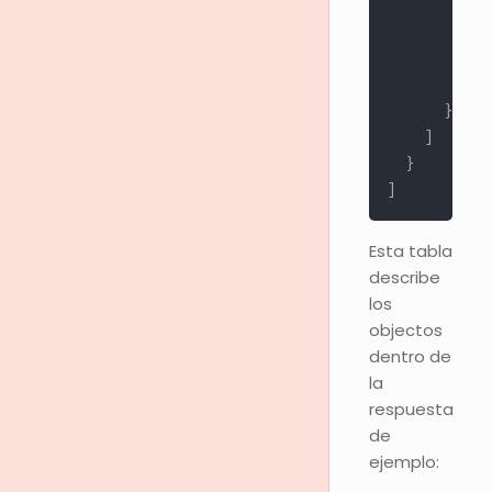
"ch
"ra
"so
"ma
}
]
}
]
Esta tabla
describe
los
objectos
dentro de
la
respuesta
de
ejemplo: