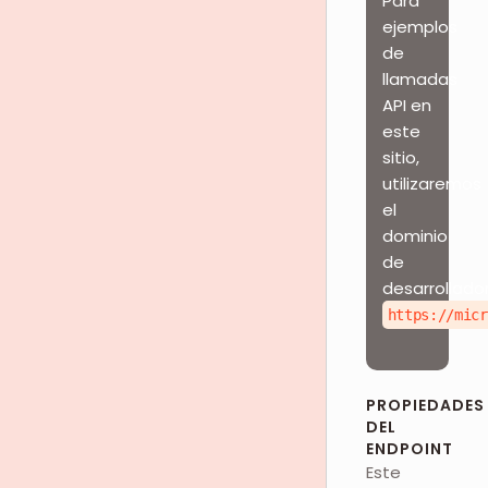
Para
ejemplos
de
llamadas
API en
este
sitio,
utilizaremos
el
dominio
de
desarrollador
https://micr
PROPIEDADES
DEL
ENDPOINT
Este