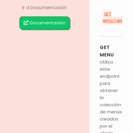
Ir a Documentación
GET
menu/rappi/{s
Documentación
GET
MENU
Utiliza
este
endpoint
para
obtener
la
colección
de menús
creados
por el