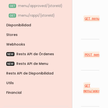
menu/approved/{storeId}
GET
menu/rappi/{storeId}
GET
GET menu
Disponibilidad
Stores
Webhooks
Rests API de Órdenes
NEW
POST menu
Rests API de Menu
NEW
Rests API de Disponibilidad
Utils
GET
menu/approved
Financial