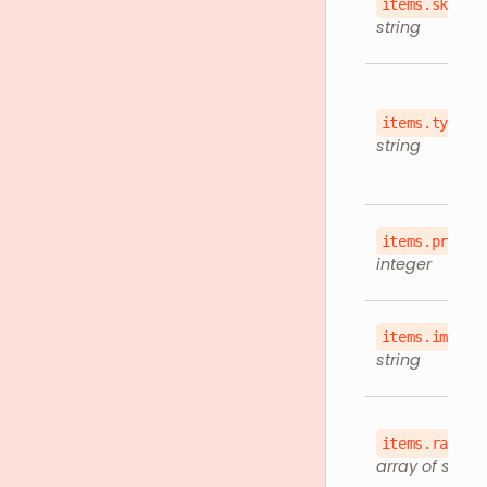
items.sku
string
items.type
string
items.price
integer
items.imageU
string
items.rappiI
array of string