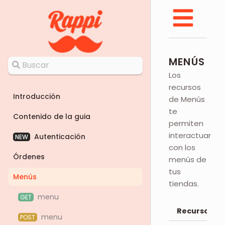
MENÚS
Los
recursos
Introducción
de Menús
te
Contenido de la guia
permiten
interactuar
Autenticación
NEW
con los
Órdenes
menús de
tus
Menús
tiendas.
menu
GET
Recurso API
menu
POST