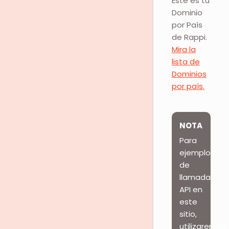
Este es tu
Dominio
por País
de Rappi.
Mira la
lista de
Dominios
por país.
NOTA
Para
ejemplos
de
llamadas
API en
este
sitio,
utilizaremos