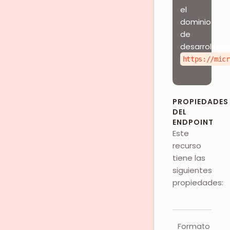
el
dominio
de
desarrollador
https://micr
PROPIEDADES
DEL
ENDPOINT
Este
recurso
tiene las
siguientes
propiedades:
Formato de