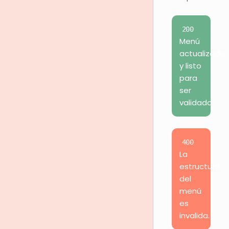
200
Menú
actualizado
y listo
para
ser
validado
400
La
estructura
del
menú
es
invalida.