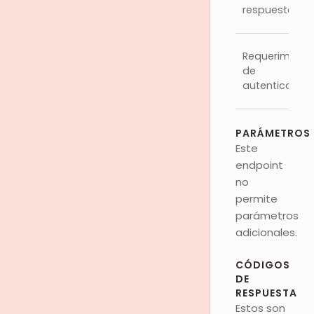
respuesta
Requerimient
de
autenticación
PARÁMETROS
Este
endpoint
no
permite
parámetros
adicionales.
CÓDIGOS
DE
RESPUESTA
Estos son