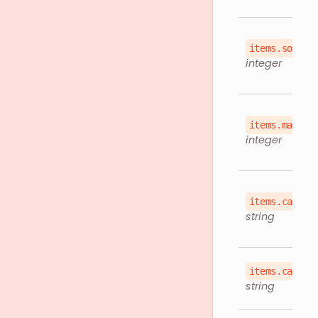
items.sortin
integer
items.maxLim
integer
items.catego
string
items.catego
string