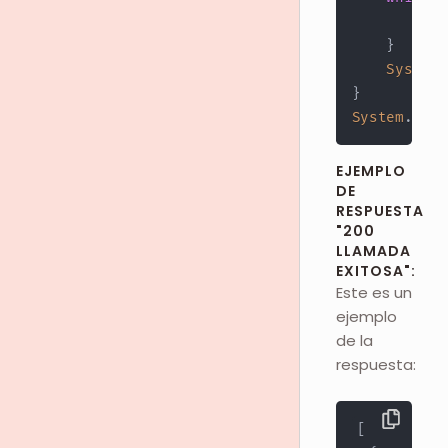
        res
}
System
.
}
System
.
out
.
EJEMPLO
DE
RESPUESTA
"200
LLAMADA
EXITOSA":
Este es un
ejemplo
de la
respuesta:
[