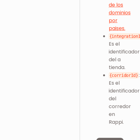
de los
dominios
por
paises.
{integration
Es el
identificador
del a
tienda.
:
{corridorId}
Es el
identificador
del
corredor
en
Rappi.