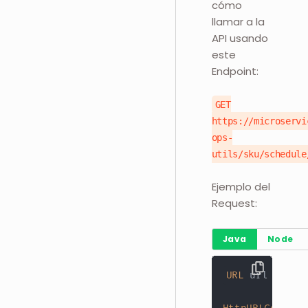
cómo
llamar a la
API usando
este
Endpoint:
GET
https://microservi
ops-
utils/sku/schedule
Ejemplo del
Request:
Java
Node
URL
 url 
=
new