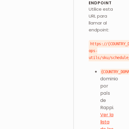
ENDPOINT
Utilice esta
URL para
llamar al
endpoint:
https://{COUNTRY_
ops-
utils/sku/schedule
{COUNTRY_DOM
dominio
por
país
de
Rappi.
Ver la
lista