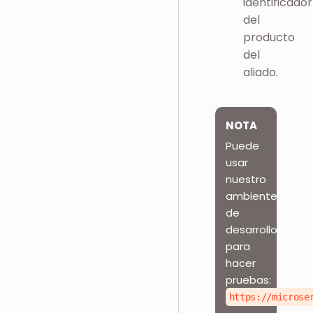
identificador
del
producto
del
aliado.
NOTA
Puede
usar
nuestro
ambiente
de
desarrollo
para
hacer
pruebas:
https://microse