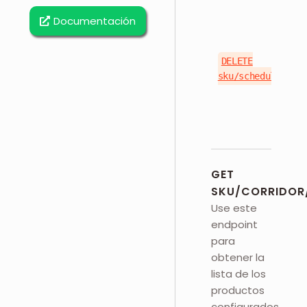
Documentación
DELETE
sku/schedule/{sku
GET
SKU/CORRIDOR/
Use este
endpoint
para
obtener la
lista de los
productos
configurados