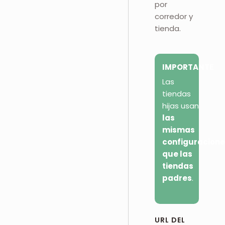
por
corredor y
tienda.
IMPORTANTE
Las
tiendas
hijas usan
las
mismas
configuracione
que las
tiendas
padres
.
URL DEL