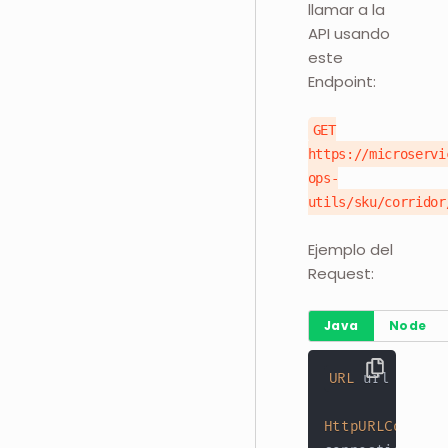
llamar a la
API usando
este
Endpoint:
GET
https://microservi
ops-
utils/sku/corridor
Ejemplo del
Request:
Java
Node
URL
 url 
=
new
HttpURLConnect