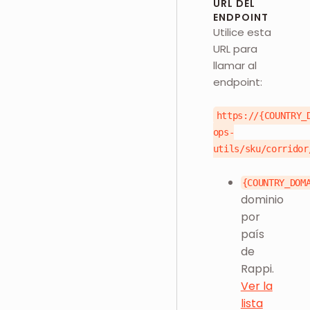
URL DEL
ENDPOINT
Utilice esta
URL para
llamar al
endpoint:
https://{COUNTRY_
ops-
utils/sku/corridor
{COUNTRY_DOM
dominio
por
país
de
Rappi.
Ver la
lista