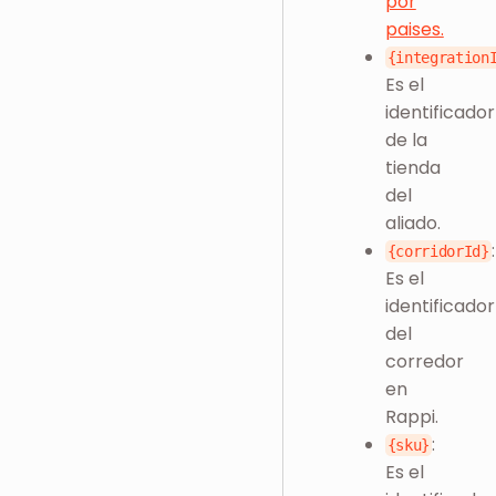
por
paises.
{integration
Es el
identificador
de la
tienda
del
aliado.
:
{corridorId}
Es el
identificador
del
corredor
en
Rappi.
:
{sku}
Es el