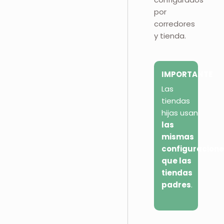
por
corredores
y tienda.
IMPORTANTE
Las
tiendas
hijas usan
las
mismas
configuracione
que las
tiendas
padres
.