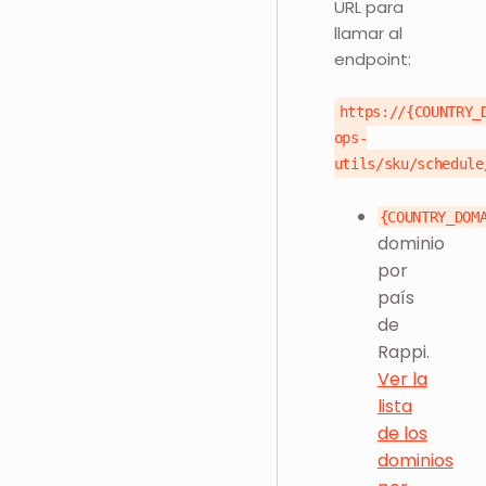
URL para
llamar al
endpoint:
https://{COUNTRY_
ops-
utils/sku/schedule
{COUNTRY_DOM
dominio
por
país
de
Rappi.
Ver la
lista
de los
dominios