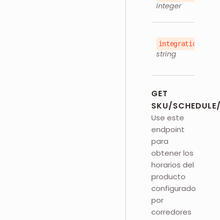
integer
integration_id
string
GET
SKU/SCHEDULE/
Use este
endpoint
para
obtener los
horarios del
producto
configurado
por
corredores