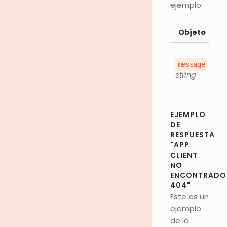
ejemplo:
Objeto
D
M
message
de
string
de
EJEMPLO
DE
RESPUESTA
"APP
CLIENT
NO
ENCONTRADO
404"
Este es un
ejemplo
de la