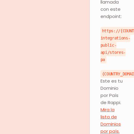
llamada
con este
endpoint:
https://{COUN
integrations-
public-
api/stores-
pa
{COUNTRY_DOMA
Este es tu
Dominio
por País
de Rappi.
Mira la
lista de
Dominios
por país.