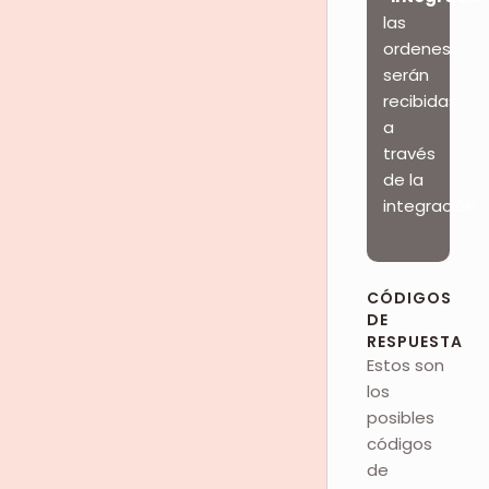
las
ordenes
serán
recibidas
a
través
de la
integración
CÓDIGOS
DE
RESPUESTA
Estos son
los
posibles
códigos
de