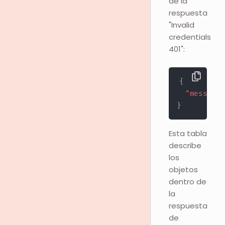
de la
respuesta
"Invalid
credentials
401":
{
"message"
}
Esta tabla
describe
los
objetos
dentro de
la
respuesta
de