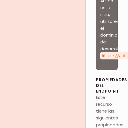
API en
este
sitio,
utilizaremos
el
dominio
de
desarrollador
https://api.
PROPIEDADES
DEL
ENDPOINT
Este
recurso
tiene las
siguientes
propiedades: