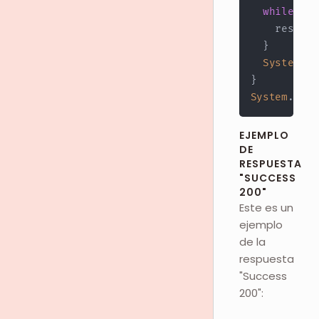
while
(
(
r
    respons
}
System
.
ou
}
System
.
out
.
EJEMPLO
DE
RESPUESTA
"SUCCESS
200"
Este es un
ejemplo
de la
respuesta
"Success
200":