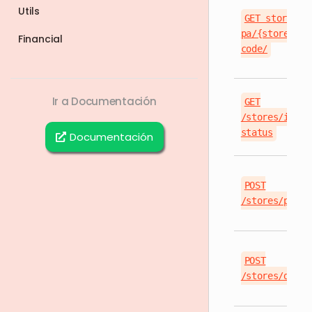
Utils
GET stores-
pa/{storeId}/
Financial
code/
Ir a Documentación
GET
/stores/integ
status
Documentación
POST
/stores/provi
POST
/stores/depro