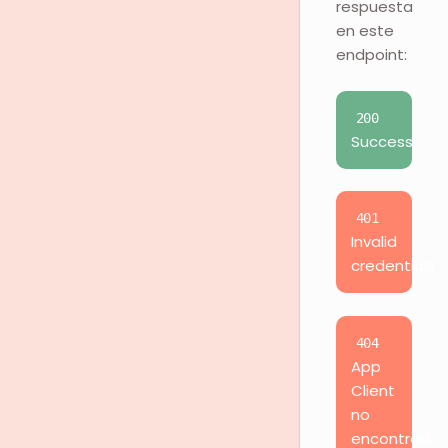
respuesta
en este
endpoint:
200
Success
401
Invalid
credentials
404
App
Client
no
encontrado