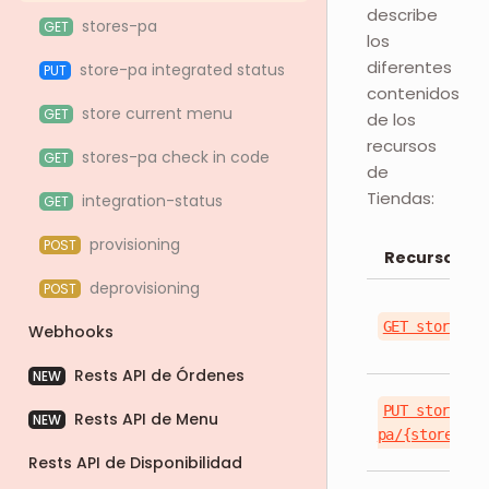
describe
stores-pa
GET
los
diferentes
store-pa integrated status
PUT
contenidos
store current menu
GET
de los
recursos
stores-pa check in code
GET
de
Tiendas:
integration-status
GET
provisioning
POST
Recurso API
deprovisioning
POST
GET stores-p
Webhooks
Rests API de Órdenes
NEW
PUT stores-
Rests API de Menu
NEW
pa/{storeId}/
Rests API de Disponibilidad