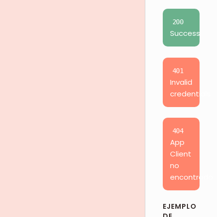
200
Success
401
Invalid
credentials
404
App
Client
no
encontrado
EJEMPLO
DE