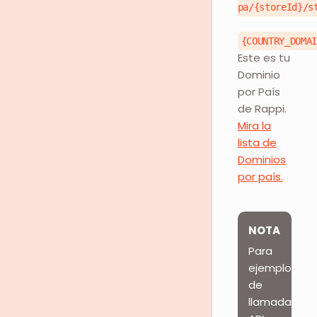
pa/{storeId}/s
{COUNTRY_DOMA
Este es tu
Dominio
por País
de Rappi.
Mira la
lista de
Dominios
por país.
NOTA
Para
ejemplos
de
llamadas