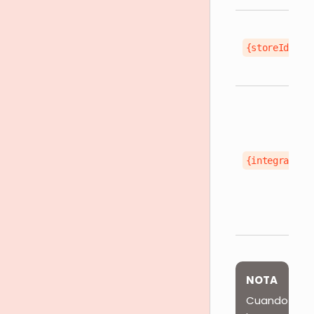
{storeId}
{integrated}
NOTA
Cuando