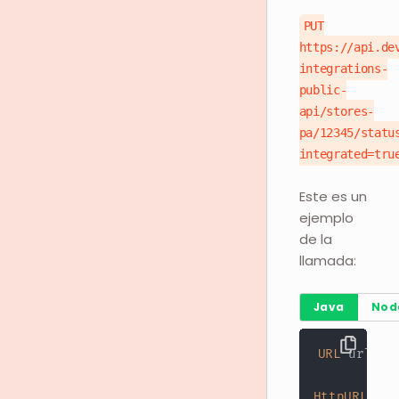
PUT
https://api.de
integrations-
public-
api/stores-
pa/12345/statu
integrated=tru
Este es un
ejemplo
de la
llamada:
Java
Nod
URL
 url 
=
HttpURLConn