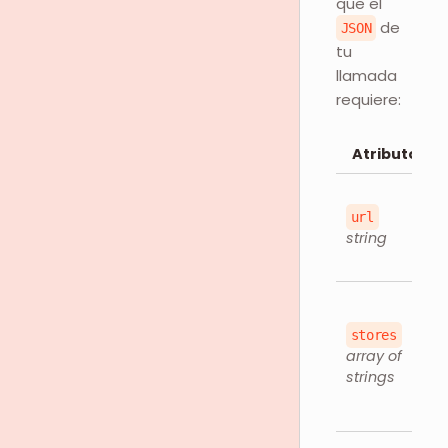
que el
de
JSON
tu
llamada
requiere:
Atributos
url
string
stores
array of
strings