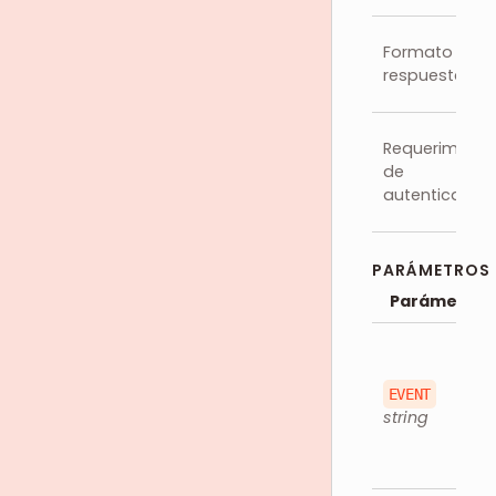
Formato de
respuesta
Requerimient
de
autenticación
PARÁMETROS
Parámetro
EVENT
string