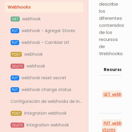
describe
Webhooks
los
diferentes
webhook
GET
contenidos
webhook - Agregar Stores
PUT
de los
recursos
webhook - Cambiar Url
PUT
de
Webhooks:
webhook
POST
webhook
DELETE
Recurso
webhook reset secret
PUT
webhook change status
PUT
GET webhook/
Configuración de webhooks de integración
integration webhook
POST
PUT webhook/
integration webhook
DELETE
stores