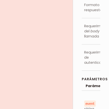
Formato de
respuesta
Requerimient
del
body
de l
llamada
Requerimient
de
autenticación
PARÁMETROS
Parámetro
event
string