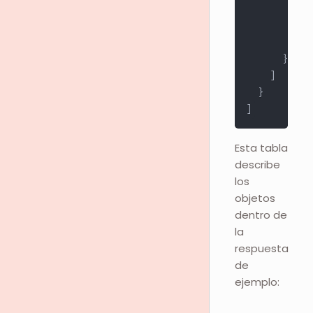
"st
"ur
"st
}
]
}
]
Esta tabla
describe
los
objetos
dentro de
la
respuesta
de
ejemplo: