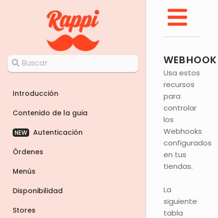
WEBHOOK
Usa estos
recursos
Introducción
para
controlar
Contenido de la guia
los
Webhooks
Autenticación
NEW
configurados
Órdenes
en tus
tiendas.
Menús
La
Disponibilidad
siguiente
Stores
tabla