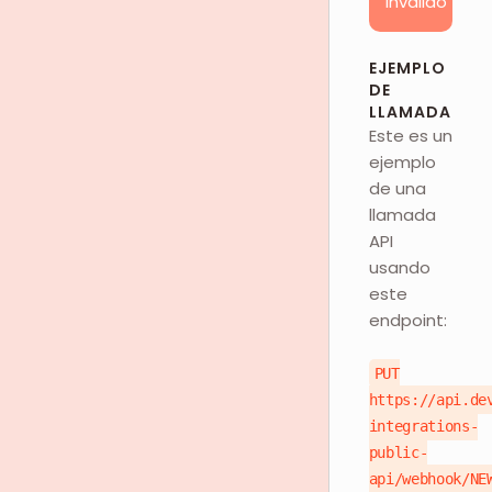
inválido
EJEMPLO
DE
LLAMADA
Este es un
ejemplo
de una
llamada
API
usando
este
endpoint:
PUT
https://api.de
integrations-
public-
api/webhook/NE