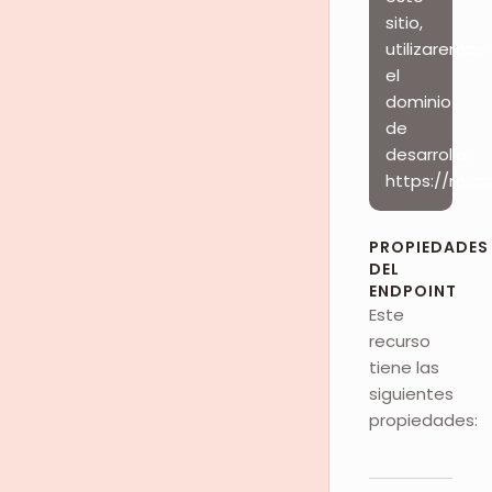
sitio,
utilizaremos
el
dominio
de
desarrollo:
https://micr
PROPIEDADES
DEL
ENDPOINT
Este
recurso
tiene las
siguientes
propiedades: