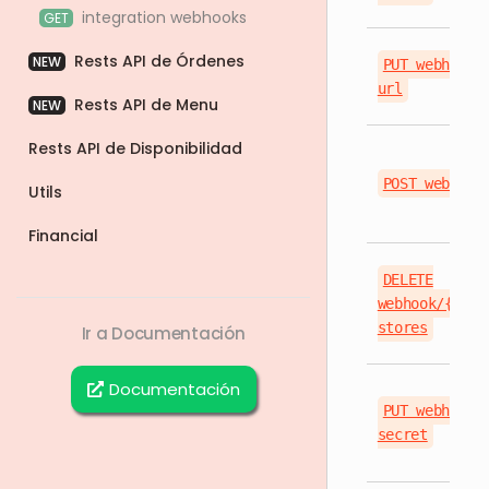
integration webhooks
GET
Rests API de Órdenes
NEW
PUT webhook/
url
Rests API de Menu
NEW
Rests API de Disponibilidad
POST webhook
Utils
Financial
DELETE
webhook/{even
stores
Ir a Documentación
Documentación
PUT webhook/
secret