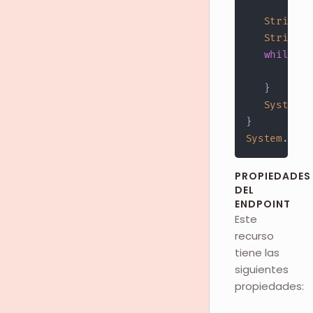
ne
StringBu
String
 r
while
(
(
         re
}
System
.
o
}
System
.
out
.
PROPIEDADES
DEL
ENDPOINT
Este
recurso
tiene las
siguientes
propiedades: