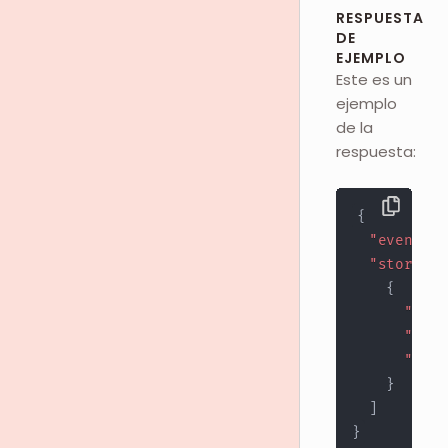
RESPUESTA
DE
EJEMPLO
Este es un
ejemplo
de la
respuesta:
{
"event"
:
"stores"
:
{
"stor
"url"
"stat
}
]
}