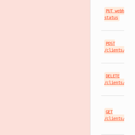
PUT webhook/
status
POST
/clients/{cli
DELETE
/clients/{cli
GET
/clients/{cli