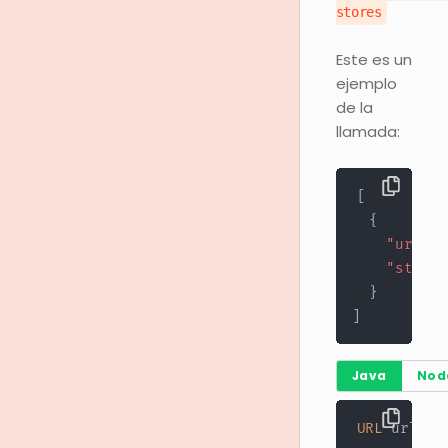
stores
Este es un
ejemplo
de la
llamada:
[
{
"url"
:
"stores
}
]
Java
Nod
URL
 url 
=