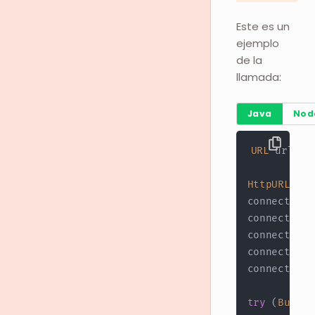
Este es un
ejemplo
de la
llamada:
Java
Nod
URL
 url 
=
HttpURLConn
connection
.
connection
.
connection
.
connection
.
connection
.
try
(
Buffer