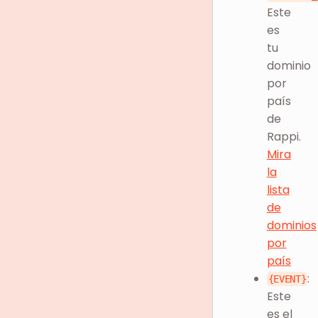
Este
es
tu
dominio
por
país
de
Rappi.
Mira
la
lista
de
dominios
por
país
:
{EVENT}
Este
es el