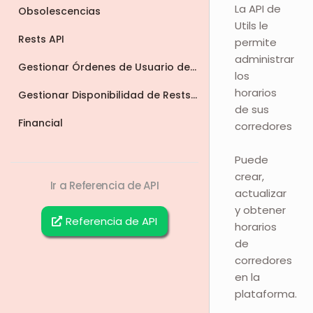
La API de
Obsolescencias
Utils le
Rests API
permite
administrar
Gestionar Órdenes de Usuario de Rests API
los
horarios
Gestionar Disponibilidad de Rests API
de sus
Financial
corredores
Puede
crear,
Ir a Referencia de API
actualizar
y obtener
Referencia de API
horarios
de
corredores
en la
plataforma.