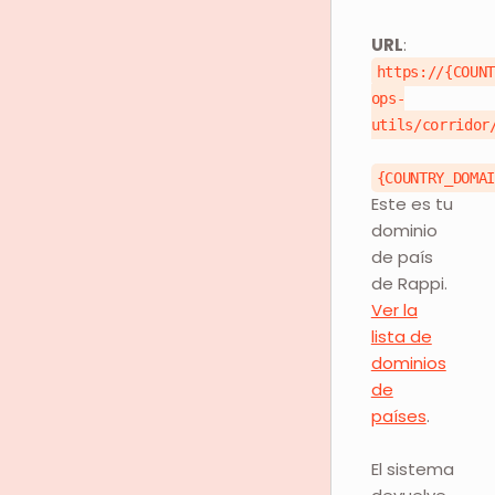
URL
:
https://{COUN
ops-
utils/corridor
{COUNTRY_DOMA
Este es tu
dominio
de país
de Rappi.
Ver la
lista de
dominios
de
países
.
El sistema