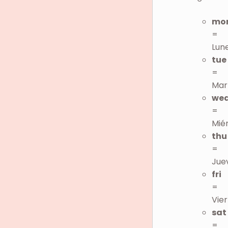
mo
=
Lun
tue
=
Mar
we
=
Mié
thu
=
Jue
fri
=
Vie
sat
=