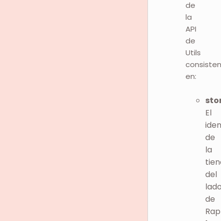
de
la
API
de
Utils
consiste
en:
sto
El
iden
de
la
tie
del
lad
de
Rap