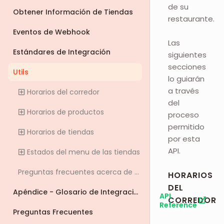
de su
Obtener Información de Tiendas
restaurante.
Eventos de Webhook
Las
Estándares de Integración
siguientes
secciones
Utils
lo guiarán
a través
Horarios del corredor
del
Horarios de productos
proceso
permitido
Horarios de tiendas
por esta
API.
Estados del menu de las tiendas
Preguntas frecuentes acerca de actualización del horarios
HORARIOS
DEL
Apéndice - Glosario de Integración
API
CORREDOR
Reference
Preguntas Frecuentes