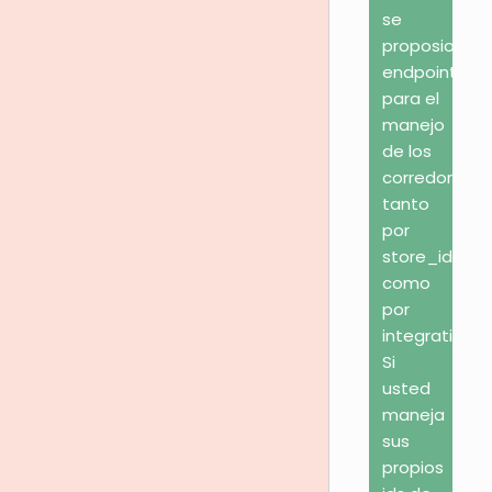
se
proposionan
endpoints
para el
manejo
de los
corredores
tanto
por
store_id
como
por
integration_i
Si
usted
maneja
sus
propios