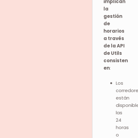
implican
la
gestión
de
horarios
a través
de la API
de Utils
consisten
en
:
Los
corredor
están
disponibl
las
24
horas
o