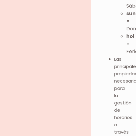
Sáb
sun
=
Dom
hol
=
Fer
Las
principal
propieda
necesari
para
la
gestión
de
horarios
a
través