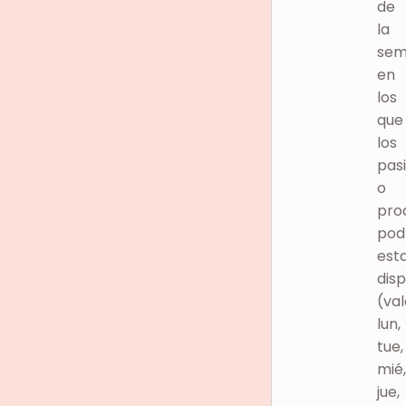
de
la
sem
en
los
que
los
pasi
o
pro
pod
est
disp
(val
lun,
tue,
mié,
jue,