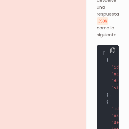
devuelve
una
respuesta
JSON
como la
siguiente
[
{
"id"
:
1
"name"
:
"descri
"store_
}
,
{
"id"
:
3
"name"
:
"descri