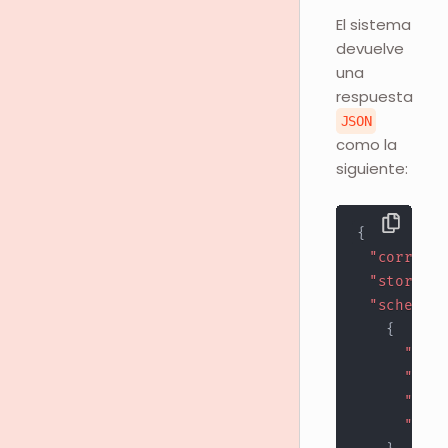
El sistema
devuelve
una
respuesta
JSON
como la
siguiente:
{
"corridor
"store_id
"schedule
{
"id"
:
"days
"star
"ends