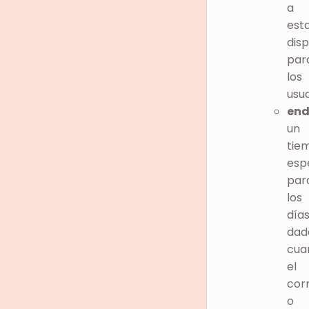
a
est
disp
par
los
usua
end
un
tie
esp
par
los
día
dad
cua
el
cor
o