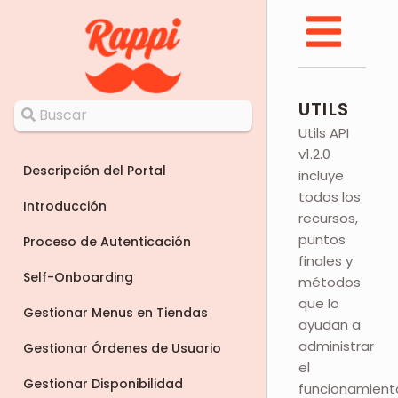
UTILS
Utils API
v1.2.0
Descripción del Portal
incluye
todos los
Introducción
recursos,
puntos
Proceso de Autenticación
finales y
Self-Onboarding
métodos
que lo
Gestionar Menus en Tiendas
ayudan a
administrar
Gestionar Órdenes de Usuario
el
Gestionar Disponibilidad
funcionamient