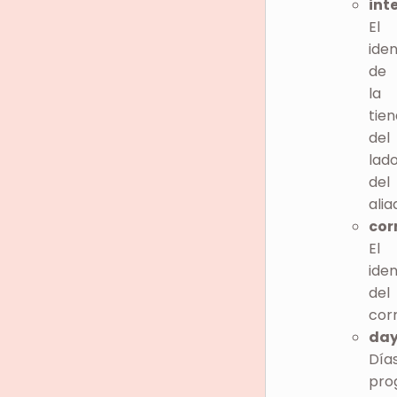
int
El
iden
de
la
tie
del
lad
del
alia
cor
El
iden
del
cor
da
Día
pro