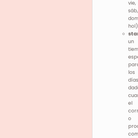
vie,
sáb,
dom
hol)
sta
un
tie
esp
par
los
día
dad
cua
el
cor
o
pro
com