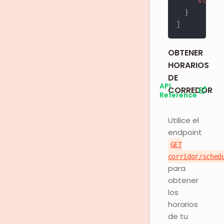
"store_
}
]
OBTENER
HORARIOS
DE
API
CORREDOR
Reference
Utilice el
endpoint
GET
corridor/sched
para
obtener
los
horarios
de tu