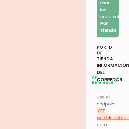
usar
los
endpoints
Por
Tienda
.
POR ID
DE
TIENDA
INFORMACIÓ
DEL
API
CORREDOR
Reference
Use el
endpoint
GET
corridor/store
para